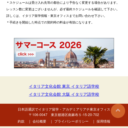
＊スケジュールは受け入れ先等の都合により予告なく変更する場合があります。
レッスン数に変更はございませんが、必ず最終スケジュールを確認して下さい。
詳しくは、イタリア留学情報・東京オフィスまでお問い合わせ下さい。
＊手続きを開始した時点での契約時の料金が有効になります。
イタリア文化会館 東京 イタリア語学校
イタリア文化会館 大阪 イタリア語学校
日本語通訳でイタリア留学・
アカデミアリアチ東京オフィス
〒106-0047 東京都港区南麻布５-15-20-702
約款
｜
会社概要
｜
プライバシーポリシー
｜
採用情報
© 2026 LADOVINA