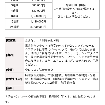
毎週日曜日出発
3週間
580,000円
※出発日の変更が可能な場合もあり
4週間
630,000円
ます。
8週間
1,050,000円
詳しくはお問合せください。
12週間
1,480,000円
24週間
3,000,000円
[航空券]
含まない ＊別途手配可能
家具付きフラット（寝室のベッドが2つのツインルーム）
☆フラットは非常にベーシックで、モダンではありませ
ん。清掃はご自身で行います。フラットは、シェアタイプ
[宿泊]
で、同じ部屋は同性同士ですが、フラットシェアは男女混
合になります。また、エアコンはございませんのでご了承
ください。
[食事]
全レッスン試食食事会
料理講座受講料、市場研修費、料理講座の食材費・光熱
[他含むもの]
費、料理講座の試食、料理講座受講時のアシスタント通訳
費(1回のレッスンに2時間)、諸手続き費
[補足]
＊学校スケジュールや宿泊先情報は、授業開始10日くらい前にお伝えいたしま
す。