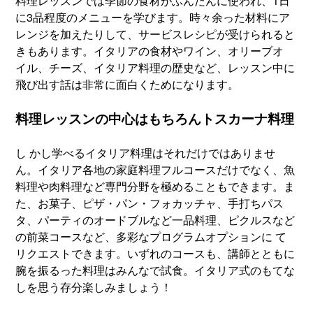
料理レッスンでは季節の食材がふんだんに使われ、1日
に3品程度のメニューを学びます。時々余った材料にア
レンジを加えたりして、サービスレシピが受けられると
きもあります。イタリアの食材やワイン、オリーブオ
イル、チーズ、イタリア料理の歴史など、レッスン中に
飛び出す話は非常に面白くためになります。
料理レッスンの中心はもちろんトスカーナ料理
し かし学べるイタリア料理はそれだけではありませ
ん。イタリア各地の家庭料理フルコースだけでなく、魚
料理や肉料理など専門分野を極めることもできます。ま
た、お菓子、ピザ・パン・フォカッチャ、手打ちパス
タ、パーティのオードブルなど一品料理、ピクルスなど
の前菜コースなど、多彩なプログラムオプションに て
リクエストできます。いずれのコースも、講師とともに
腕を振るった料理はみんなで試食。イタリア式のもてな
しを思う存分楽しみましょう！