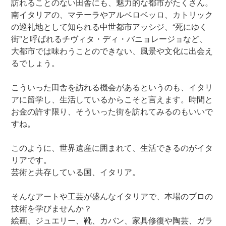
訪れることのない田舎にも、魅力的な都市がたくさん。
南イタリアの、マテーラやアルベロベッロ、カトリック
の巡礼地として知られる中世都市アッシジ、“死にゆく
街”と呼ばれるチヴィタ・ディ・バニョレージョなど、
大都市では味わうことのできない、風景や文化に出会え
るでしょう。
こういった田舎を訪れる機会があるというのも、イタリ
アに留学し、生活しているからこそと言えます。時間と
お金の許す限り、そういった街を訪れてみるのもいいで
すね。
このように、世界遺産に囲まれて、生活できるのがイタ
リアです。
芸術と共存している国、イタリア。
そんなアートや工芸が盛んなイタリアで、本場のプロの
技術を学びませんか？
絵画、ジュエリー、靴、カバン、家具修復や陶芸、ガラ