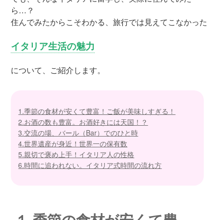
ら…？
住んでみたからこそわかる、旅行では見えてこなかった
イタリア生活の魅力
について、ご紹介します。
1.季節の食材が安くて豊富！ご飯が美味しすぎる！
2.お酒の数も豊富。お酒好きには天国！？
3.交流の場、バール（Bar）でのひと時
4.世界遺産が身近！世界一の保有数
5.親切で褒め上手！イタリア人の性格
6.時間に追われない。イタリア式時間の流れ方
１.季節の食材が安くて豊