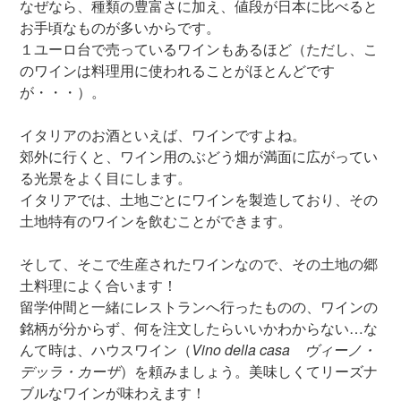
なぜなら、種類の豊富さに加え、値段が日本に比べると
お手頃なものが多いからです。
１ユーロ台で売っているワインもあるほど（ただし、こ
のワインは料理用に使われることがほとんどです
が・・・）。
イタリアのお酒といえば、ワインですよね。
郊外に行くと、ワイン用のぶどう畑が満面に広がってい
る光景をよく目にします。
イタリアでは、土地ごとにワインを製造しており、その
土地特有のワインを飲むことができます。
そして、そこで生産されたワインなので、その土地の郷
土料理によく合います！
留学仲間と一緒にレストランへ行ったものの、ワインの
銘柄が分からず、何を注文したらいいかわからない…な
んて時は、ハウスワイン（
Vino della casa ヴィーノ・
デッラ・カーザ
）を頼みましょう。美味しくてリーズナ
ブルなワインが味わえます！