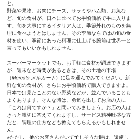
と。
野菜や果物、お肉にチーズ、サラミやハム類、お魚な
ど、旬の食材が、日本に比べてお手頃価格で手に入りま
す。旬を大事にするイタリア人は、季節外れのものを無
理に食べようとはしません。その季節ならではの旬の食
材を使い、季節にあった料理に仕上げる腕前は世界一と
言ってもいいかもしれません。
スーパーマーケットでも、お手軽に食材が調達できます
が、週末など時間があるときは、その土地の市場
（
Mercato メルカート
）に足を運んでみてください。新
鮮な旬の食材が、さらにお手頃価格で購入できますよ。
日本では見たことのない野菜などが、並んでいることも
よくあります。そんな時は、勇気を出してお店の人に
「これは何ですか？」と聞いてみましょう。お店の人は
きっと親切に答えてくれますし、サービス精神旺盛な方
だと、調理の仕方なども教えてもらえるかもしれませ
ん。
※ただし、他のお客さんがいて忙しそうな時は、遠慮し