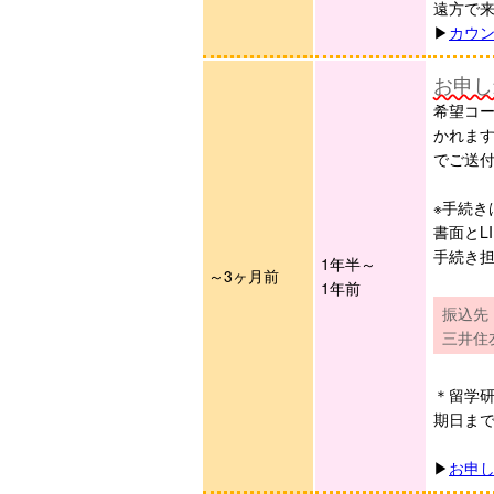
遠方で
▶︎
カウ
お申し
希望コー
かれます
でご送
※手続き
書面とL
手続き
1年半～
～3ヶ月前
1年前
振込先
三井住
＊留学
期日ま
▶︎
お申