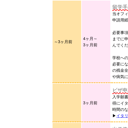
留学手
当オフ
申請用
必要事
4ヶ月～
までに
～3ヶ月前
3ヶ月前
んでく
学校へ
必要に
の残金
や病気
ビザ申
入学願
3ヶ月前
得にイタ
時間の
▶︎
イタ