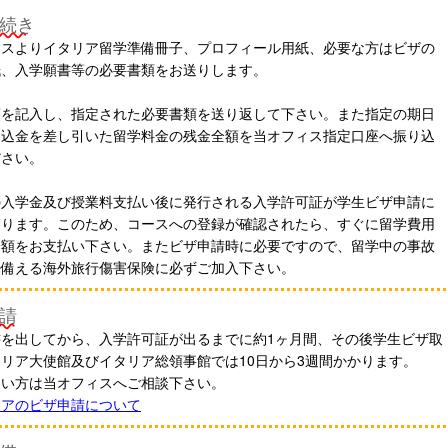
続き
ィスよりイタリア留学準備冊子、プロフィール用紙、必要な方はビザの
紙、入学願書等の必要書類をお送りします。
項を記入し、指定された必要書類を送り返して下さい。また指定の期日
申込金を差し引いた留学料金の残金全額を当オフィス指定口座へ振り込
ださい。
の入学金及び授業料支払い後に発行される入学許可証が学生ビザ申請に
なります。このため、コースへの登録が確認されたら、すぐに留学費用
全額をお支払い下さい。またビザ申請時に必要ですので、留学中の事故
に備える海外旅行傷害保険に必ずご加入下さい。
請
書を出してから、入学許可証が出るまでに約1ヶ月間、その後学生ビザ取
リア大使館及びイタリア総領事館では10日から3週間かかります。
ない方は当オフィスへご相談下さい。
リアのビザ申請について