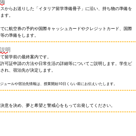
備
ィスからお送りした「イタリア留学準備冊子」に沿い、持ち物の準備を
します。
までに航空券の予約や国際キャッシュカードやクレジットカード、国際
話等の準備をします。
説明
にて留学前の最終案内です。
在許可証申請の方法や日常生活の詳細等についてご説明します。学生ビ
行され、宿泊先が決定します。
ケジュールや宿泊先情報は、授業開始10日くらい前にお伝えいたします。
の決意を決め、夢と希望と警戒心をもって出発してください。