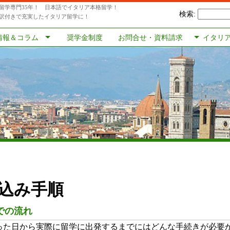
留学専門35年！ 日本語でイタリア本格留学！
検索:
訳付きで充実したイタリア留学に！
情報＆コラム
奨学金制度
お問合せ・資料請求
イタリ
込み手順
での流れ
った日から実際に留学に出発するまでにはどんな手続きが必要