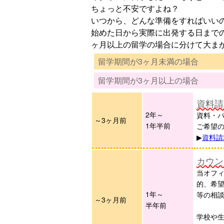
ちょっと不安ですよね？
いつから、どんな準備をすればいい
始めた日から実際に出発する日まで
ヶ月以上の留学の場合に分けて大ま
留学期間が3ヶ月未満の場合
留学期間が3ヶ月以上の場合
資料請
2年～
資料・
～3ヶ月前
1年半前
ご希望
▶︎
資料請
カウン
当オフ
的、希
1年～
等の相
～3ヶ月前
半年前
学校や