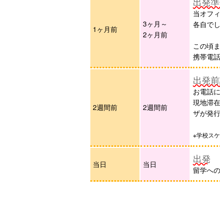
出発準
当オフ
3ヶ月～
各自で
1ヶ月前
2ヶ月前
この頃
携帯電
出発前
お電話
現地滞
2週間前
2週間前
ザが発
※学校ス
出発
当日
当日
留学へ