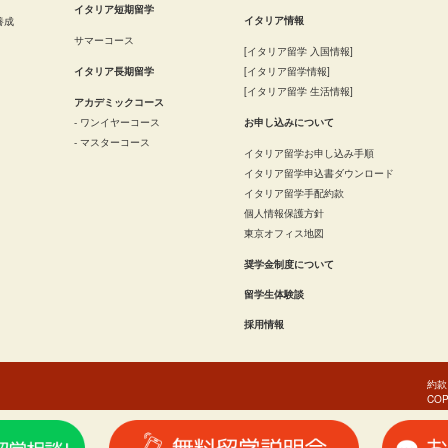
イタリア短期留学
イタリア情報
養成
サマーコース
[
イタリア留学 入国情報
]
イタリア長期留学
[
イタリア留学情報
]
[
イタリア留学 生活情報
]
アカデミックコース
- ワンイヤーコース
お申し込みについて
- マスターコース
イタリア留学お申し込み手順
イタリア留学申込書ダウンロード
イタリア留学手配約款
個人情報保護方針
東京オフィス地図
奨学金制度について
留学生体験談
採用情報
約款
COP