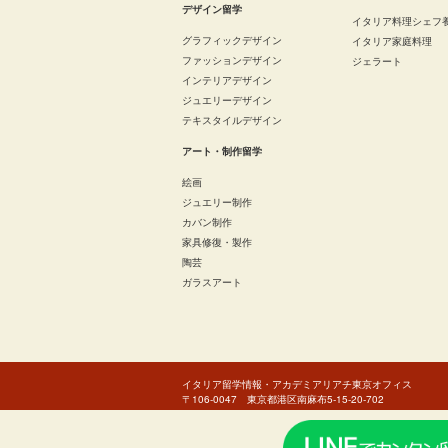
デザイン留学
イタリア料理シェフ
グラフィックデザイン
イタリア家庭料理
ファッションデザイン
ジェラート
インテリアデザイン
ジュエリーデザイン
テキスタイルデザイン
アート・制作留学
絵画
ジュエリー制作
カバン制作
家具修復・製作
陶芸
ガラスアート
イタリア留学情報・
アカデミアリアチ東京オフィス
〒106-0047 東京都港区南麻布5-15-20-702