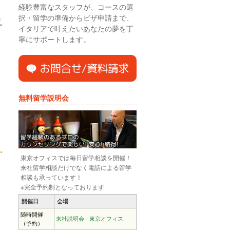
経験豊富なスタッフが、コースの選
択・留学の準備からビザ申請まで、
え
イタリアで叶えたいあなたの夢を丁
寧にサポートします。
無料留学説明会
東京オフィスでは毎日留学相談を開催！
来社留学相談だけでなく電話による留学
相談も承っています！
※完全予約制となっております
開催日
会場
随時開催
来社説明会 - 東京オフィス
（予約）