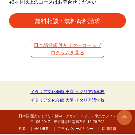
※3ヶ月以上のコースはお問合せください
無料相談 / 無料資料請求
日本語通訳付きサマーコースプ
ログラムを見る
イタリア文化会館 東京 イタリア語学校
イタリア文化会館 大阪 イタリア語学校
日本語通訳でイタリア留学・
アカデミアリアチ東京オフィス
〒106-0047 東京都港区南麻布５-15-20-702
約款
｜
会社概要
｜
プライバシーポリシー
｜
採用情報
© 2026 LADOVINA